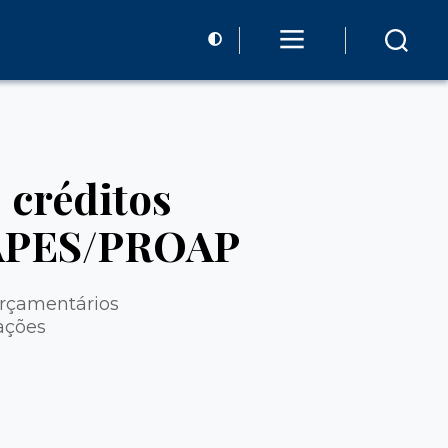
 créditos
CAPES/PROAP
orçamentários
ações