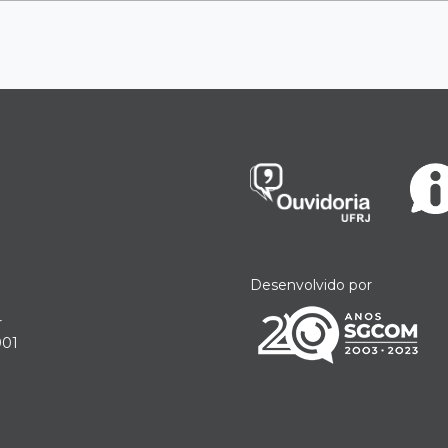
Desenvolvido por
r
901