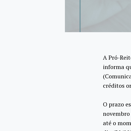
A Pró-Reit
informa q
(Comunica)
créditos o
O prazo es
novembro 
até o mom