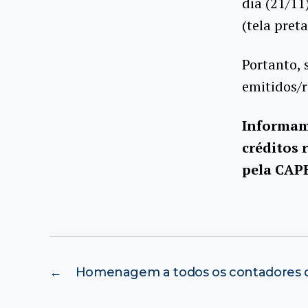
dia (21/11
(tela pret
Portanto,
emitidos/r
Informam
créditos 
pela CAPE
←
Homenagem a todos os contadores 