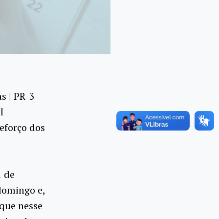
s | PR-3
I
eforço dos
1 de
domingo e,
que nesse