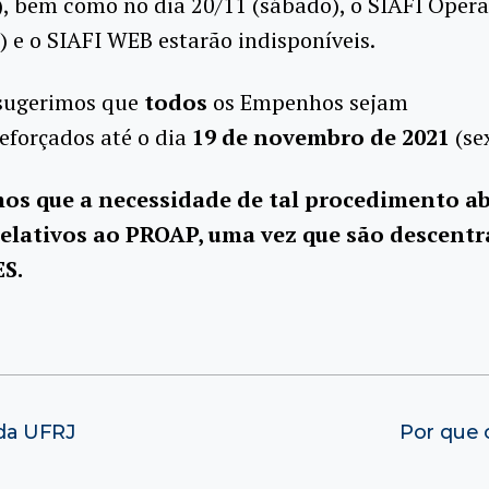
), bem como no dia 20/11 (sábado), o SIAFI Opera
a) e o SIAFI WEB estarão indisponíveis.
 sugerimos que
todos
os Empenhos sejam
eforçados até o dia
19 de novembro de 2021
(sex
os que a necessidade de tal procedimento a
relativos ao PROAP, uma vez que são descentr
S.
da UFRJ
Por que 