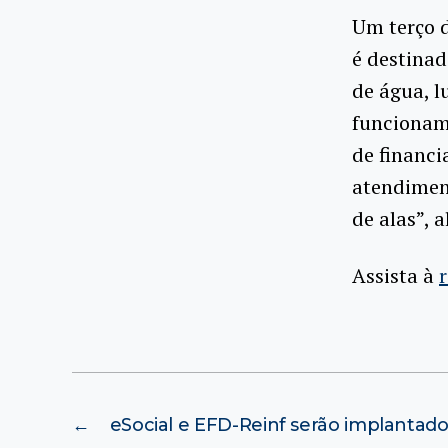
Um terço d
é destina
de água, l
funcionam
de financi
atendimen
de alas”, 
Assista à
←
eSocial e EFD-Reinf serão implantad