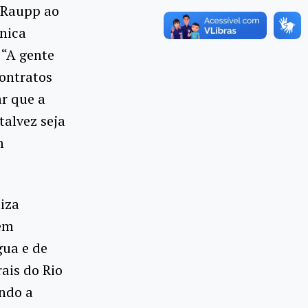
o Raupp ao
única
 “A gente
ontratos
ar que a
talvez seja
m
liza
 em
gua e de
rais do Rio
ndo a