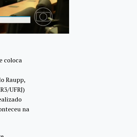
e coloca
do Raupp,
PR3/UFRJ)
realizado
conteceu na
re