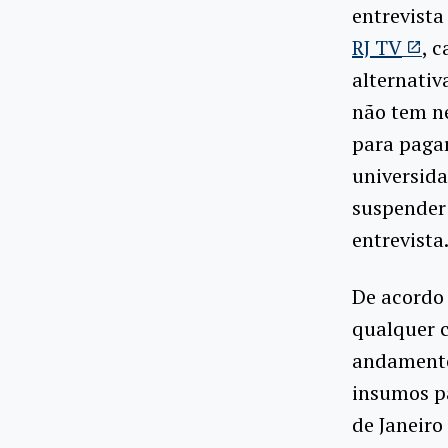
entrevist
RJ TV
, 
alternativ
não tem n
para pagar
universida
suspender
entrevista
De acordo 
qualquer 
andamento,
insumos pa
de Janeir