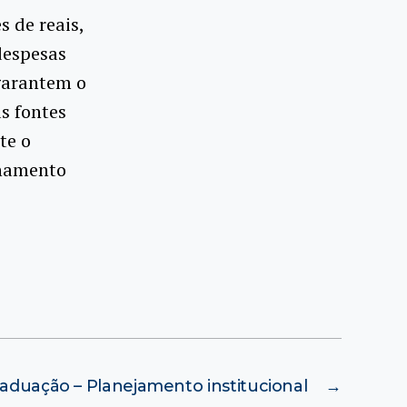
 de reais,
despesas
 garantem o
s fontes
te o
chamento
raduação – Planejamento institucional
→