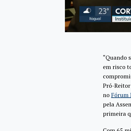
“Quando se
em risco t
compromis
Pró-Reito
no
Fórum 
pela Assem
primeira q
Com 65 mil