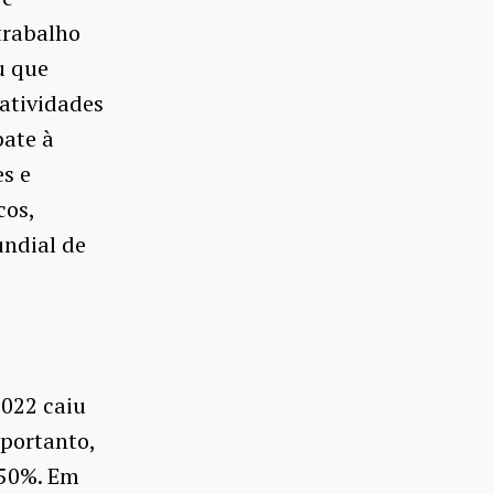
trabalho
u que
atividades
bate à
s e
cos,
undial de
2022 caiu
 portanto,
 50%. Em