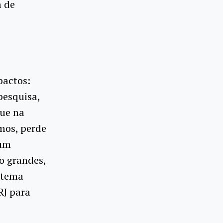
a de
pactos:
pesquisa,
que na
mos, perde
 um
o grandes,
stema
RJ para