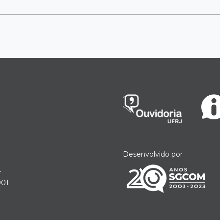
Desenvolvido por
r
901